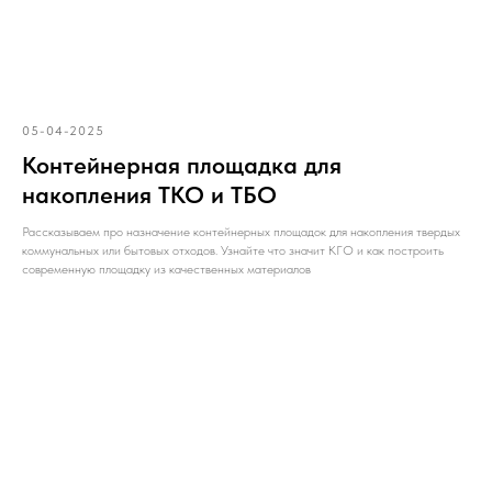
05-04-2025
Контейнерная площадка для
накопления ТКО и ТБО
Рассказываем про назначение контейнерных площадок для накопления твердых
коммунальных или бытовых отходов. Узнайте что значит КГО и как построить
современную площадку из качественных материалов