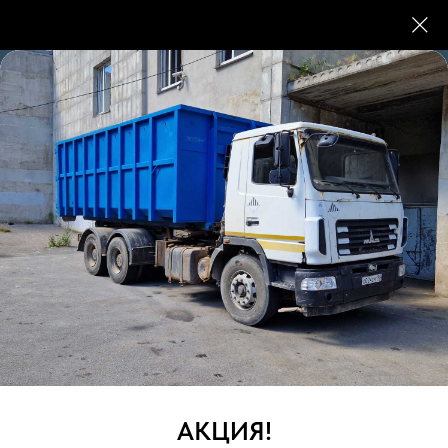
Вывоз мусора ПУХТО
Наша компания предоставляет
профессиональные услуги по вывозу мусора с
использованием контейнеров ПУХТО. Это
современное решение, которое позволяет
быстро и удобно избавиться от строительных,
крупногабаритных, ТБО и других отходов. Мы
работаем с объектами различного масштаба,
предоставляя контейнеры объемом от 27 до 36
АКЦИЯ!
куб. м.