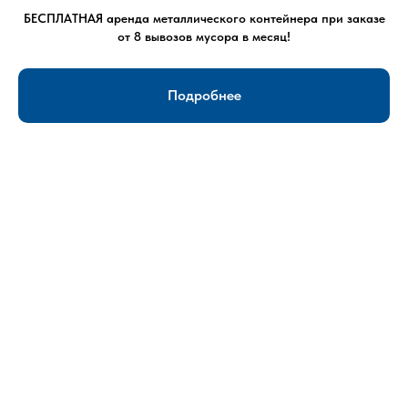
18
для консультации и оформления заказа.
БЕСПЛАТНАЯ аренда металлического контейнера при заказе
от 8 вывозов мусора в месяц!
ОСТАВИТЬ ЗАЯВКУ
Подробнее
Доступные цены
Большой выбор спецтехники
Отзывы