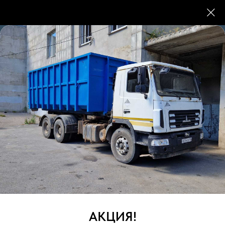
КамАЗ для вывоз мусора
Обеспечение чистоты на строительных и
промышленных объектах требует надежных
решений для вывоза различного вида мусора.
Наша компания предоставляет услуги с
использованием самосвалов КАМАЗ,
гарантируя оперативность и эффективность
работы.
АКЦИЯ!
Свяжитесь с нами по телефону
+7 (963) 318 03