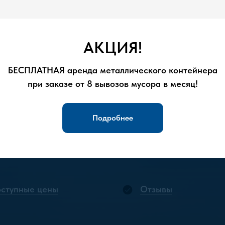
безопасно избавим вас от строительных и
та или уборки, обеспечив чистоту и порядок в
АКЦИЯ!
18 03 18
,
чтобы заказать услуги и получить
БЕСПЛАТНАЯ аренда металлического контейнера
при заказе от 8 вывозов мусора в месяц!
Подробнее
ступные цены
Отзывы