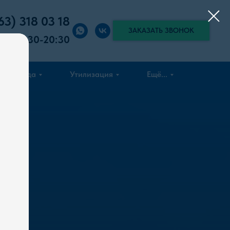
63) 318 03 18
ЗАКАЗАТЬ ЗВОНОК
вок:
8:30-20:30
Аренда
Утилизация
Ещё...