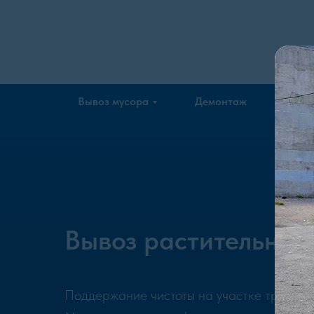
Company
Вывоз мусора
Демонтаж
Эколо
Вывоз растительног
Поддержание чистоты на участке требует 