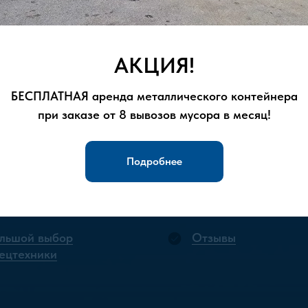
о вывозу такого мусора, обеспечивая
их норм.
АКЦИЯ!
18 03 18
для консультации и оформления
БЕСПЛАТНАЯ аренда металлического контейнера
при заказе от 8 вывозов мусора в месяц!
Подробнее
льшой выбор
Отзывы
ецтехники