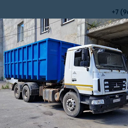
+7 (9
Приём зая
гическое сопровождение
Нерудные материалы
о мусора
регулярного удаления растительных отходов.