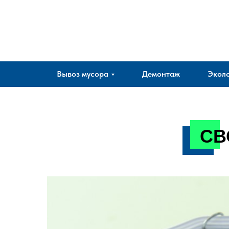
Company
Вывоз мусора
Демонтаж
Эколо
СВ