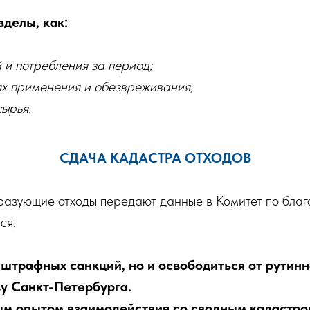
делы, как:
 и потребления за период;
х применения и обезвреживания;
ырья.
СДАЧА КАДАСТРА ОТХОДОВ
бразующие отходы передают данные в Комитет по бла
ся.
 штрафных санкций, но и освободиться от рутинн
ву Санкт-Петербурга.
 опытом взаимодействия со сводным кадастром