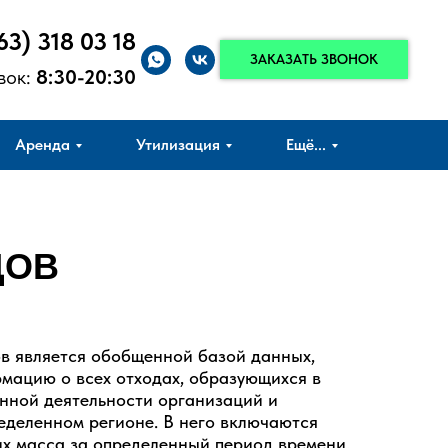
63) 318 03 18
ЗАКАЗАТЬ ЗВОНОК
вок:
8:30-20:30
Аренда
Утилизация
Ещё...
ДОВ
в является обобщенной базой данных,
мацию о всех отходах, образующихся в
енной деятельности организаций и
еделенном регионе. В него включаются
их масса за определенный период времени,