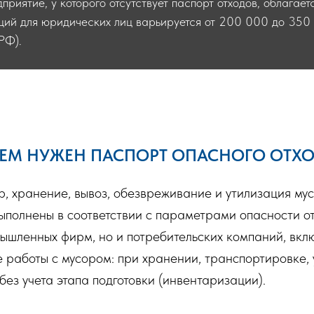
риятие, у которого отсутствует паспорт отходов, облагае
ий для юридических лиц варьируется от 200 000 до 350 
РФ).
ЕМ НУЖЕН ПАСПОРТ ОПАСНОГО ОТХ
ор, хранение, вывоз, обезвреживание и утилизация м
 выполнены в соответствии с параметрами опасности о
мышленных фирм, но и потребительских компаний, вкл
 работы с мусором: при хранении, транспортировке, 
ез учета этапа подготовки (инвентаризации).