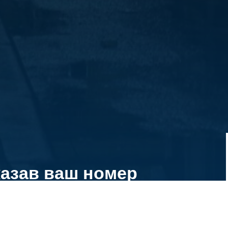
казав ваш номер
ециалисты
ратчайшие сроки.