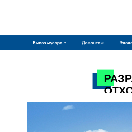
Company
Вывоз мусора
Демонтаж
Эколо
РАЗР
ОТХ