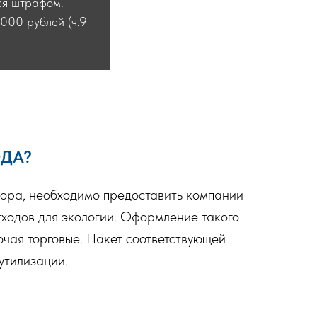
тся штрафом.
000 рублей (ч.9
ОДА?
усора, необходимо предоставить компании
тходов для экологии. Оформление такого
ючая торговые. Пакет соответствующей
утилизации.