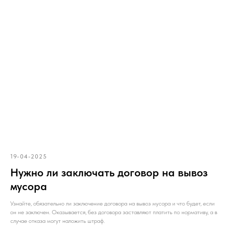
19-04-2025
Нужно ли заключать договор на вывоз
мусора
Узнайте, обязательно ли заключение договора на вывоз мусора и что будет, если
он не заключен. Оказывается, без договора заставляют платить по нормативу, а в
случае отказа могут наложить штраф.