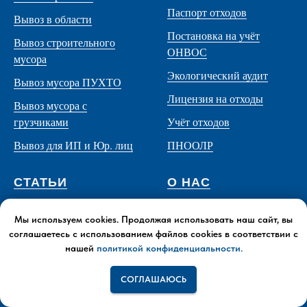
Паспорт отходов
Вывоз в области
Постановка на учёт
Вывоз строительного
ОНВОС
мусора
Экологический аудит
Вывоз мусора ПУХТО
Лицензия на отходы
Вывоз мусора с
грузчиками
Учёт отходов
Вывоз для ИП и Юр. лиц
ПНООЛР
СТАТЬИ
О НАС
Аренда техники
Контакты
Мы используем cookies. Продолжая использовать наш сайт, вы
Аренда ПУХТО
Цены
соглашаетесь с использованием файлов cookies в соответствии с
нашей
политикой конфиденциальности.
Демонтаж
Отзывы
Нерудные материалы
Лицензия
СОГЛАШАЮСЬ
Утилизация отходов
Реквизиты