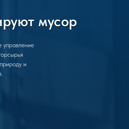
ируют мусор
е управление
торсырья
природу и
.