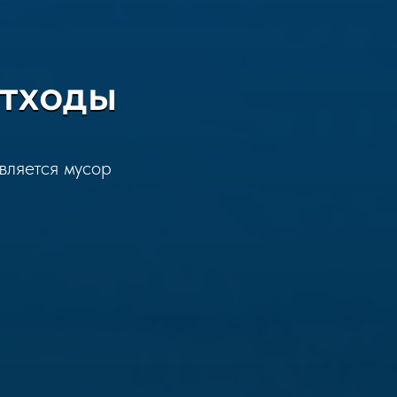
отходы
авляется мусор