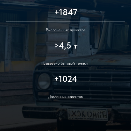
+1847
Выполненных проектов
>4,5 т
Вывезено бытовой теники
+1024
Довольных клиентов