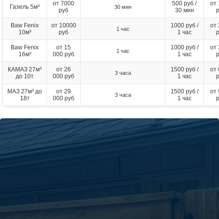
от 7000
500 руб /
от
Газель 5м³
30 мин
руб
30 мин
Baw Fenix
от 10000
1000 руб /
от
1 час
10м³
руб
1 час
Baw Fenix
от 15
1000 руб /
от
1 час
16м³
000 руб
1 час
КАМАЗ 27м³
от 26
1500 руб /
от
3 часа
до 10т
000 руб
1 час
МАЗ 27м³ до
от 29
1500 руб /
от
3 часа
18т
000 руб
1 час