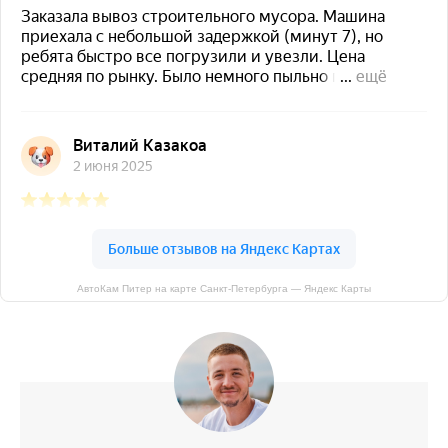
АвтоКам Питер на карте Санкт‑Петербурга — Яндекс Карты