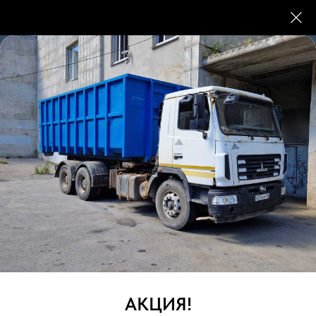
Вывоз мусора в
Красносельском районе
Если вам требуется организовать вывоз мусора
в Красносельском районе Санкт-Петербурга,
наша компания готова предложить
профессиональные услуги. Мы обеспечиваем
оперативное выполнение работ,
конкурентоспособные цены и строгое
соблюдение экологических норм.
АКЦИЯ!