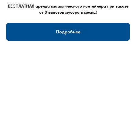
Свяжитесь с нами по телефону
+7 (963) 318 03
БЕСПЛАТНАЯ аренда металлического контейнера при заказе
от 8 вывозов мусора в месяц!
18
, чтобы получить бесплатную консультацию.
Подробнее
ОСТАВИТЬ ЗАЯВКУ
Доступные цены
Большой выбор спецтехники
Отзывы
Лицензия