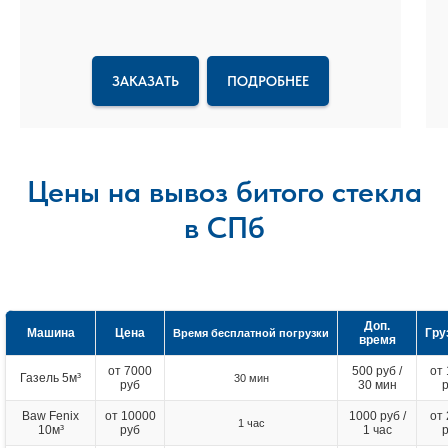
ЗАКАЗАТЬ
ПОДРОБНЕЕ
Цены на вывоз битого стекла
в СПб
Доп.
Машина
Цена
Гру
Время бесплатной погрузки
время
от 7000
500 руб /
от
Газель 5м³
30 мин
руб
30 мин
Baw Fenix
от 10000
1000 руб /
от
1 час
10м³
руб
1 час