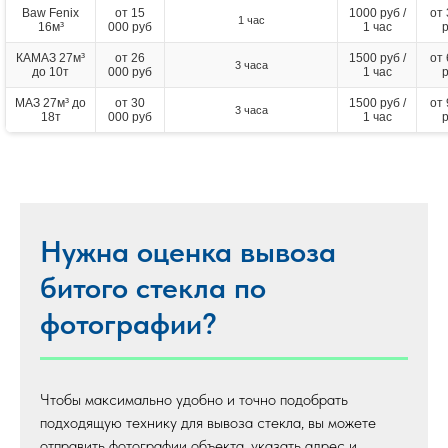
Baw Fenix
от 15
1000 руб /
от
1 час
16м³
000 руб
1 час
КАМАЗ 27м³
от 26
1500 руб /
от
3 часа
до 10т
000 руб
1 час
МАЗ 27м³ до
от 30
1500 руб /
от
3 часа
18т
000 руб
1 час
Нужна оценка вывоза
битого стекла по
фотографии?
Чтобы максимально удобно и точно подобрать
подходящую технику для вывоза стекла, вы можете
отправить фотографии объекта, указать адрес и