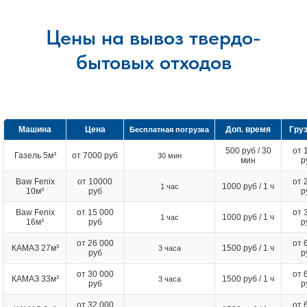
Цены на вывоз твердо-
бытовых отходов
Машина
Цена
Доп. время
Гру
Бесплатная погрузка
500 руб / 30
от 
Газель 5м³
от 7000 руб
30 мин
мин
р
Baw Fenix
от 10000
от 
1000 руб / 1 ч
1 час
10м³
руб
р
Baw Fenix
от 15 000
от 
1000 руб / 1 ч
1 час
16м³
руб
р
от 26 000
от 
КАМАЗ 27м³
1500 руб / 1 ч
3 часа
руб
р
от 30 000
от 
КАМАЗ 33м³
1500 руб / 1 ч
3 часа
руб
р
от 32 000
от 