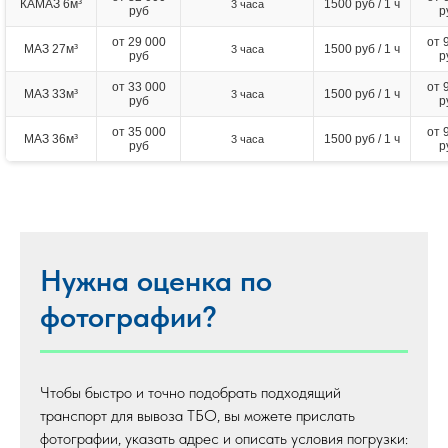
КАМАЗ 6м³
1500 руб / 1 ч
3 часа
руб
р
от 29 000
от 
МАЗ 27м³
1500 руб / 1 ч
3 часа
руб
р
от 33 000
от 
МАЗ 33м³
1500 руб / 1 ч
3 часа
руб
р
от 35 000
от 
МАЗ 36м³
1500 руб / 1 ч
3 часа
руб
р
Нужна оценка по
фотографии?
Чтобы быстро и точно подобрать подходящий
транспорт для вывоза ТБО, вы можете прислать
фотографии, указать адрес и описать условия погрузки: