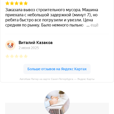
АвтоКам Питер на карте Санкт‑Петербурга — Яндекс Карты