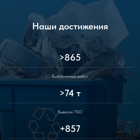
Наши достижения
>865
Выполненных работ
>74 т
Вывезли ТБО
+857