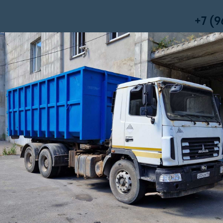
+7 (9
Приём зая
гическое сопровождение
Нерудные материалы
овском районе
у мусора в Кировском районе Санкт-Петербурга