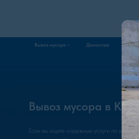
Company
Вывоз мусора
Демонтаж
Эколо
Вывоз мусора в Кир
Если вы ищете надежные услуги по вывоз