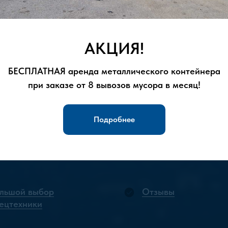
ова помочь. Мы предоставляем
 строительных, бытовых и крупногабаритных
а вашем объекте.
АКЦИЯ!
18 03 18
для заказа услуг или получения
БЕСПЛАТНАЯ аренда металлического контейнера
при заказе от 8 вывозов мусора в месяц!
Подробнее
льшой выбор
Отзывы
ецтехники