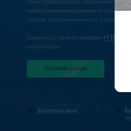
или в городе Кировск, наша компания гот
профессиональные решения по утилизации
отходов, обеспечивая чистоту и порядок н
Свяжитесь с нами по телефону
+7 (963) 3
консультации.
ОСТАВИТЬ ЗАЯВКУ
Доступные цены
Бо
сп